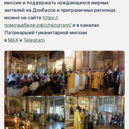
миссии и поддержать нуждающихся мирных
жителей на Донбассе и приграничных регионах
можно на сайте
https://
помочьвбеде.рф/c/recurrent/
и в каналах
Патриаршей гуманитарной миссии
в
MAX
и
Telegram
.